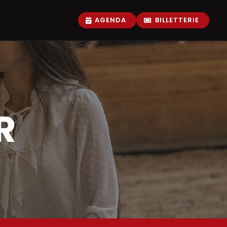
AGENDA
BILLETTERIE
R
adultes
scolaires
e loisirs