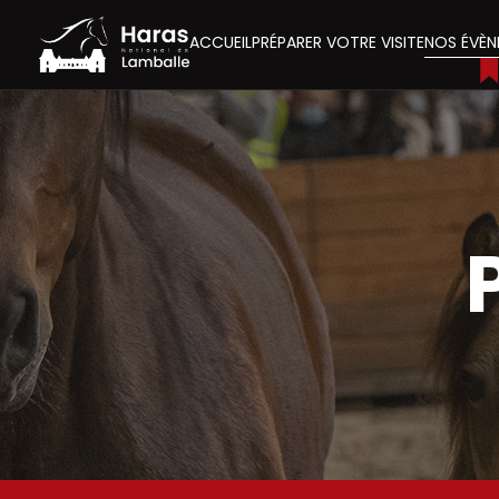
ACCUEIL
PRÉPARER VOTRE VISITE
NOS ÉVÈN
Visites guidé
Visites en a
Démonstratio
Animations e
Visites décou