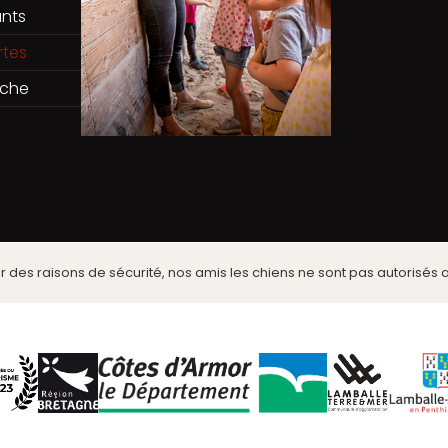
ants
rtes
èche
 des raisons de sécurité, nos amis les chiens ne sont pas autorisés 