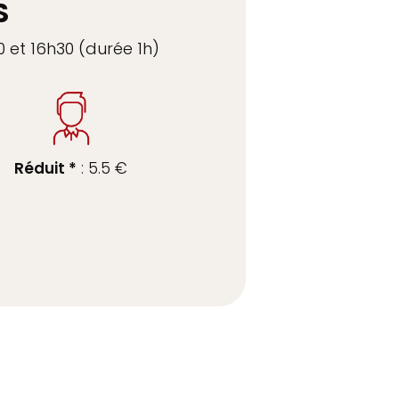
S
0 et 16h30 (durée 1h)
Réduit *
: 5.5 €