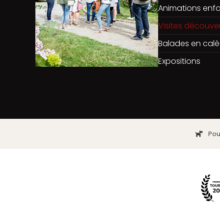
Animations enf
Visites découve
Balades en cal
Expositions
Pour