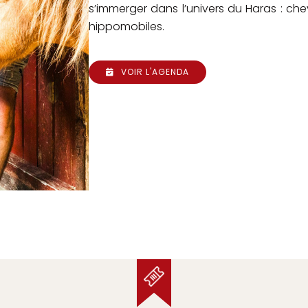
s’immerger dans l’univers du Haras : chev
hippomobiles.
VOIR L'AGENDA