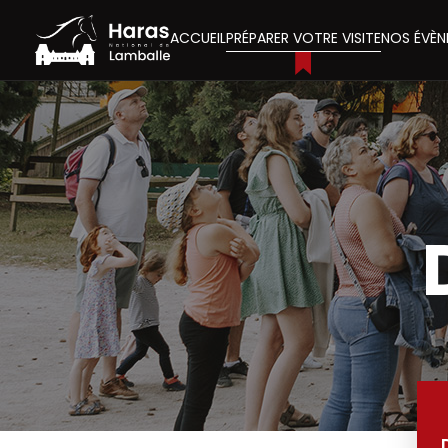
ACCUEIL
PRÉPARER VOTRE VISITE
NOS ÉVÈN
Visites guidé
Visites en a
Démonstratio
Animations e
Visites décou