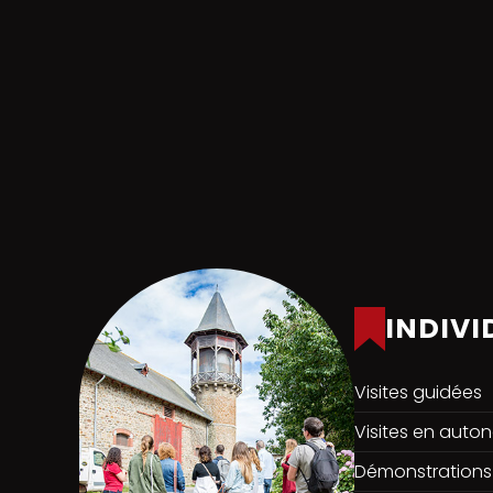
INDIVI
Visites guidées
Visites en auto
Démonstrations