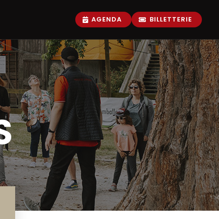
AGENDA
BILLETTERIE
S
adultes
scolaires
e loisirs