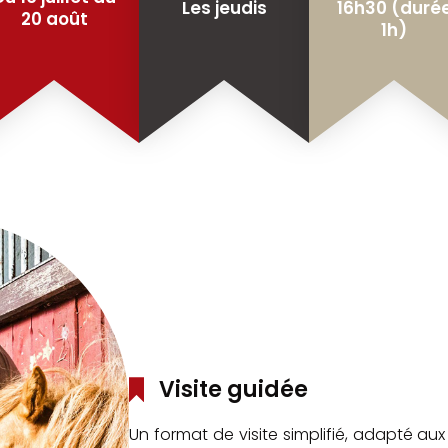
Les jeudis
16h30 (duré
alèche
Pour nous contacter
20 août
1h)
Visite guidée
Un format de visite simplifié, adapté a